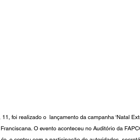
, 11, foi realizado o  lançamento da campanha ‘Natal Extr
l Franciscana. O evento aconteceu no Auditório da FAPC
o, e contou com a participação de autoridades, secretár