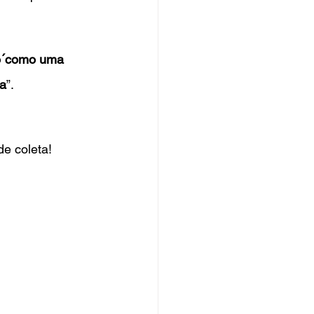
io´como uma 
sa
”.
de coleta!