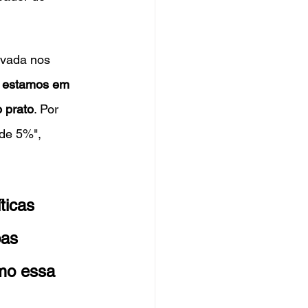
avada nos 
e estamos em 
 prato
. Por 
 de 5%", 
ticas 
as 
mo essa 