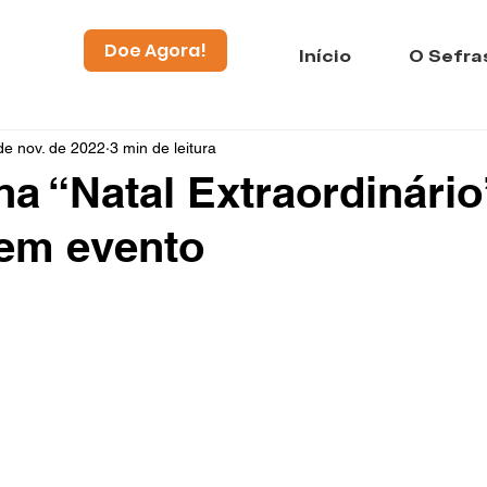
Doe Agora!
Início
O Sefra
de nov. de 2022
3 min de leitura
 “Natal Extraordinário
 em evento