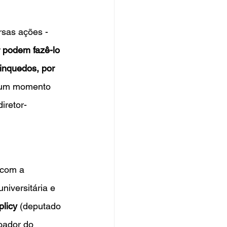
rsas ações - 
 podem fazê-lo 
inquedos, por 
e um momento 
iretor-
 com a 
universitária e 
licy
 (deputado 
oador do 