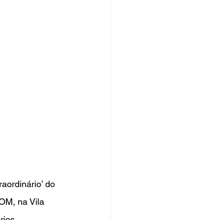
aordinário’ do 
OM, na Vila 
ios, 