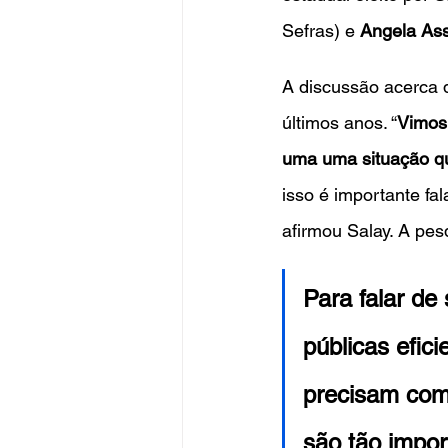
Sefras) e 
Angela Ass
A discussão acerca d
últimos anos. “
Vimos
uma uma situação qu
isso é importante fa
afirmou Salay. A pes
Para falar de 
públicas efic
precisam com
são tão impor