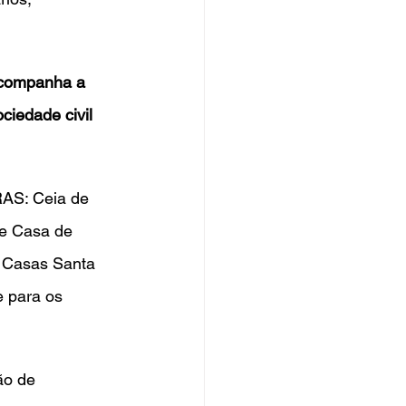
acompanha a 
ciedade civil 
RAS: Ceia de 
 e Casa de 
, Casas Santa 
e para os 
ão de 