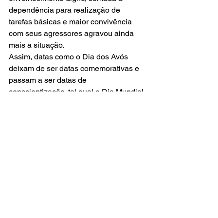
dependência para realização de 
tarefas básicas e maior convivência 
com seus agressores agravou ainda 
mais a situação. 
Assim, datas como o Dia dos Avós 
deixam de ser datas comemorativas e 
passam a ser datas de 
conscientização, tal qual o Dia Mundial 
da Conscientização da Violência 
Contra Pessoa Idosa em 15 de junho. 
Dando visibilidade para a importante 
missão de garantir envelhecimento 
ativo, saudável e digno para a 
população idosa atual, e dos próximos 
anos.
Notícias