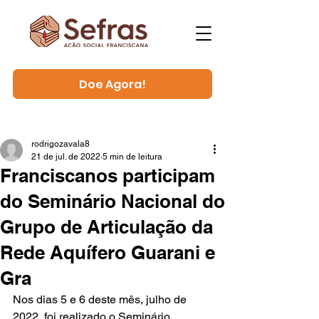
Doe Agora!
rodrigozavala8
21 de jul. de 2022
5 min de leitura
Franciscanos participam
do Seminário Nacional do
Grupo de Articulação da
Rede Aquífero Guarani e
Gra
Nos dias 5 e 6 deste mês, julho de 
2022, foi realizado o Seminário 