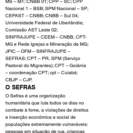
MS – MT; CNBB 01; CPP – SC; CPP 
Nacional 1 – BSB; SPM Nacional – SP; 
CEPAST – CNBB; CNBB – Sul 04; 
Universidade Federal de Uberlândia; 
Comissão AST Leste 02; 
SINFRAJUPE – CEEM – CNBB, CPT-
MG e Rede Igrejas e Mineração de MG; 
JPIC – OFM – SINFRAJUPE – 
SEFRAS; CPT – PR, SPM (Serviço 
Pastoral do Migrantes); CPT – Goiânia 
– coordenação CPT; cpt – Cuiabá; 
CBJP – CJP.
O SEFRAS
O Sefras é uma organização 
humanitária que luta todos os dias no 
combate à fome, a violações de direitos 
e inserção econômica e social de 
populações extremamente vulneráveis: 
pessoas em situação de rua, crianças 