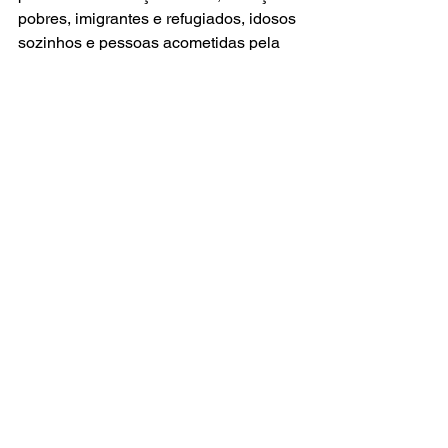
pobres, imigrantes e refugiados, idosos 
sozinhos e pessoas acometidas pela 
hanseníase.
Guiados pelos valores franciscanos de 
Acolher, Cuidar e Defender, atua pelo 
Brasil atendendo mais de 4 mil 
pessoas todos os dias. São serviços 
diários que promovem apoio social e 
jurídico para população em situação de 
rua, acolhimento e inclusão social de 
imigrantes, contraturno escolar para 
crianças e adolescentes, convivência e 
proteção de idosos, além de ações de 
defesa dos direitos e melhoria de 
políticas públicas voltadas a esses 
grupos.
Para ajudar na seguridade dos direitos 
da criança e do adolescente com 