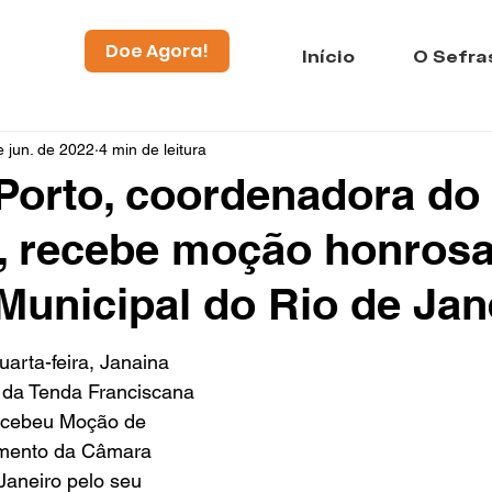
Doe Agora!
Início
O Sefra
e jun. de 2022
4 min de leitura
Porto, coordenadora do
 recebe moção honrosa
unicipal do Rio de Jan
uarta-feira, Janaina 
 da Tenda Franciscana 
recebeu Moção de 
mento da Câmara 
Janeiro pelo seu 