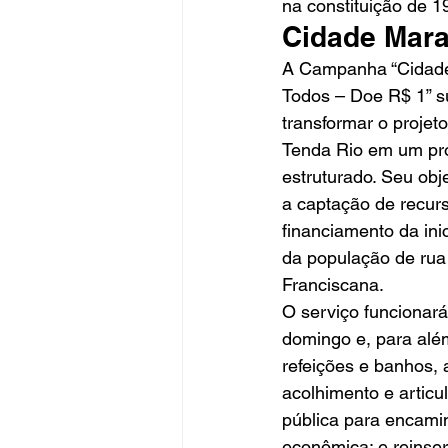
na constituição de 1
Cidade Mara
A Campanha “Cidade
Todos – Doe R$ 1” s
transformar o projet
Tenda Rio em um pro
estruturado. Seu obje
a captação de recurs
financiamento da ini
da população de rua 
Franciscana.
O serviço funcionar
domingo e, para alé
refeições e banhos, 
acolhimento e articu
pública para encamin
econômica; e reinser