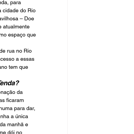
nda, para 
 cidade do Rio 
vilhosa – Doe 
te atualmente 
ximo espaço que 
de rua no Rio 
acesso a essas 
ano tem que 
Tenda?
enação da 
as ficaram 
huma para dar, 
nha a única 
 da manhã e 
me dói no 