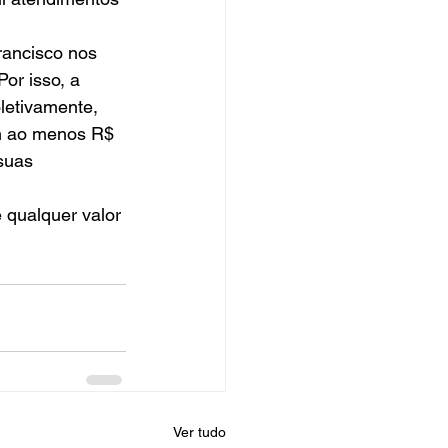
rancisco nos 
or isso, a 
oletivamente, 
m ao menos R$ 
suas 
e qualquer valor 
Ver tudo