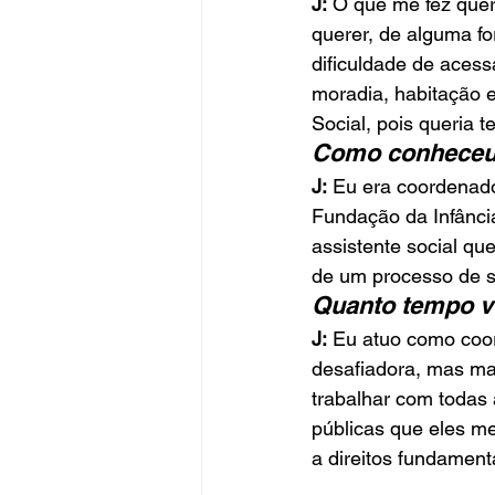
J:
 O que me fez quer
querer, de alguma fo
dificuldade de acess
moradia, habitação e
Social, pois queria 
Como conhece
J:
 Eu era coordenado
Fundação da Infânci
assistente social qu
de um processo de 
Quanto tempo v
J:
 Eu atuo como coo
desafiadora, mas ma
trabalhar com todas 
públicas que eles m
a direitos fundament