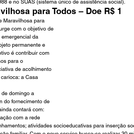
988 e no SUAS (sistema único de assistência social).
vilhosa para Todos – Doe R$ 1 
 Maravilhosa para 
urge com o objetivo de 
o emergencial da 
jeto permanente e 
tivo é contribuir com 
os para o 
ciativa de acolhimento 
carioca: a Casa 
á de domingo a 
m do fornecimento de 
ainda contará com: 
lação com a rede 
hamentos; atividades socioeducativas para inserção soc
ção familiar. Com o novo serviço busca-se realizar 30 m