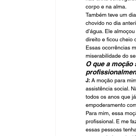
corpo e na alma.
Também teve um dia 
chovido no dia anter
d’água. Ele almoçou
direito e ficou cheio
Essas ocorrências m
miserabilidade do s
O que a moção s
profissionalmen
J:
 A moção para mim
assistência social.
todos os anos que já
empoderamento comun
Para mim, essa moçã
profissional. E me f
essas pessoas tenham