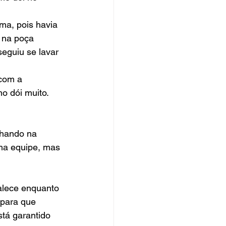
a, pois havia 
 na poça 
eguiu se lavar 
com a 
o dói muito.
hando na 
ma equipe, mas 
alece enquanto 
 para que 
tá garantido 