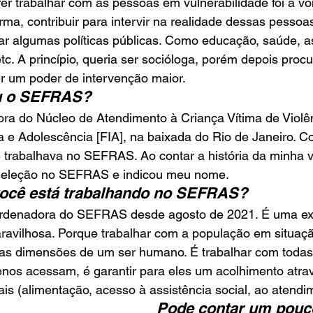
er trabalhar com as pessoas em vulnerabilidade foi a vo
rma, contribuir para intervir na realidade dessas pessoa
ar algumas políticas públicas. Como educação, saúde, as
tc. A princípio, queria ser socióloga, porém depois procu
ter um poder de intervenção maior.
u o SEFRAS?
ra do Núcleo de Atendimento à Criança Vítima de Violê
a e Adolescência [FIA], na baixada do Rio de Janeiro. 
e trabalhava no SEFRAS. Ao contar a história da minha v
seleção no SEFRAS e indicou meu nome.
ocê está trabalhando no SEFRAS? 
rdenadora do SEFRAS desde agosto de 2021. É uma exp
ravilhosa. Porque trabalhar com a população em situaçã
as dimensões de um ser humano. É trabalhar com todas a
enos acessam, é garantir para eles um acolhimento atra
ais (alimentação, acesso à assistência social, ao atendim
Pode contar um pouc