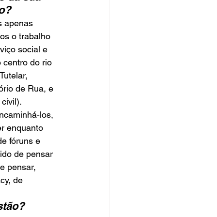
o? 
s apenas 
os o trabalho 
iço social e 
 centro do rio 
utelar, 
ório de Rua, e 
ivil). 
ncaminhá-los, 
r enquanto 
de fóruns e 
ido de pensar 
e pensar, 
cy, de 
stão? 