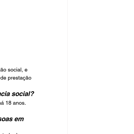
o social, e 
 de prestação 
cia social?
há 18 anos. 
soas em 