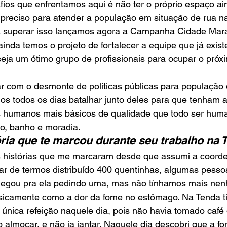
afios que enfrentamos aqui é não ter o próprio espaço ai
preciso para atender a população em situação de rua na
a superar isso lançamos agora a Campanha Cidade Mara
ainda temos o projeto de fortalecer a equipe que já exis
seja um ótimo grupo de profissionais para ocupar o pró
r com o desmonte de políticas públicas para população 
os todos os dias batalhar junto deles para que tenham 
tos humanos mais básicos de qualidade que todo ser hum
ão, banho e moradia.
ria que te marcou durante seu trabalho na 
is histórias que me marcaram desde que assumi a coord
ar de termos distribuído 400 quentinhas, algumas pesso
egou pra ela pedindo uma, mas não tínhamos mais nen
isicamente como a dor da fome no estômago. Na Tenda ti
única refeição naquele dia, pois não havia tomado café
 almoçar, e não ia jantar. Naquele dia descobri que a fo