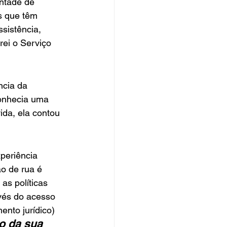
ntade de 
s que têm 
sistência, 
rei o Serviço 
ncia da 
Conhecia uma 
ida, ela contou 
eriência 
o de rua é 
s políticas 
vés do acesso 
ento jurídico)
o da sua 