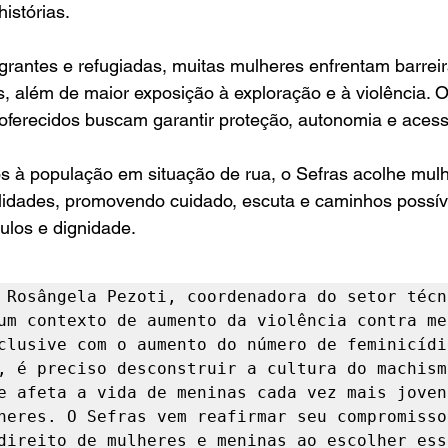
istórias.
rantes e refugiadas, muitas mulheres enfrentam barreiras
, além de maior exposição à exploração e à violência. 
erecidos buscam garantir proteção, autonomia e acesso
os à população em situação de rua, o Sefras acolhe mul
ilidades, promovendo cuidado, escuta e caminhos possív
ulos e dignidade.
 Rosângela Pezoti, coordenadora do setor técni
um contexto de aumento da violência contra me
clusive com o aumento do número de feminicídio
, é preciso desconstruir a cultura do machismo
e afeta a vida de meninas cada vez mais jovens
heres. O Sefras vem reafirmar seu compromisso 
direito de mulheres e meninas ao escolher ess