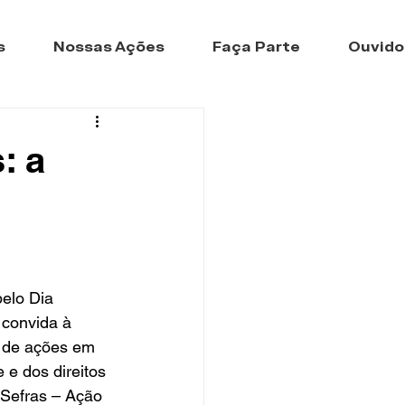
s
Nossas Ações
Faça Parte
Ouvido
: a
elo Dia 
 convida à 
o de ações em 
 e dos direitos 
Sefras – Ação 