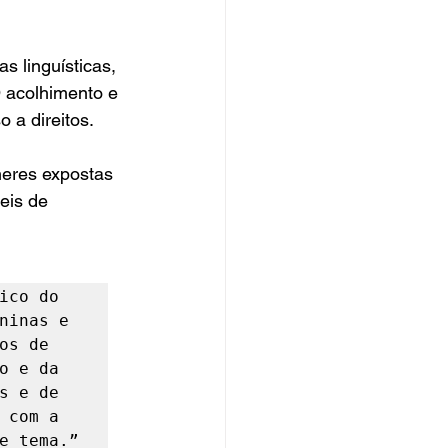
 linguísticas, 
O acolhimento e 
 a direitos.
heres expostas 
eis de 
co do 
ninas e 
s de 
 e da 
 e de 
com a 
e tema.”