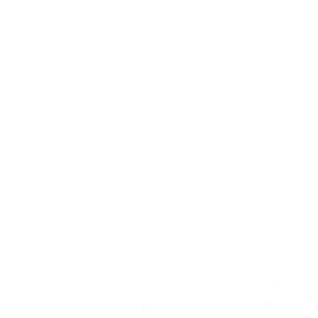
nossas Casas
Sefras - Ação Social Francisca
Rua Rodrigues dos Santos, 831
Brás - São Paulo / SP - CEP 03009
CNPJ: 11.861.086/0001-63 – IE: Isen