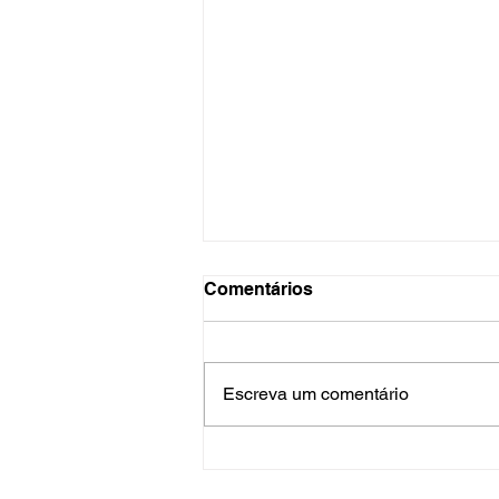
Comentários
Escreva um comentário
Aconteceu no Sefras: veja
como foi a semana nas