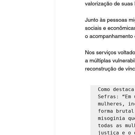
valorização de suas h
Junto às pessoas mig
sociais e econômicas
o acompanhamento of
Nos serviços voltad
a múltiplas vulnerab
reconstrução de vínc
Como destaca
Sefras: “Em 
mulheres, in
forma brutal
misoginia qu
todas as mul
justiça e o 