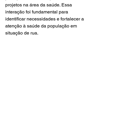
projetos na área da saúde. Essa 
interação foi fundamental para 
identificar necessidades e fortalecer a 
atenção à saúde da população em 
situação de rua.
8. Voluntariado Internacional - Respeita 
as Mina rumo à Fulda!
Ana Beatriz, participante do projeto 