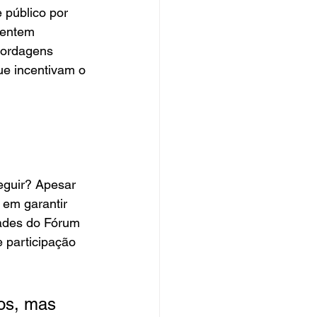
 público por 
sentem 
bordagens 
e incentivam o 
eguir? Apesar 
 em garantir 
dades do Fórum 
 participação 
os, mas 