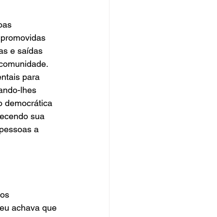
oas 
 promovidas 
nas e saídas 
 comunidade. 
ntais para 
ando-lhes 
o democrática 
lecendo sua 
 pessoas a 
os 
, eu achava que 