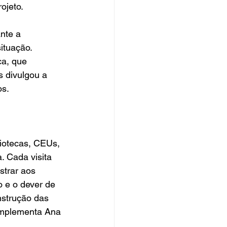
ojeto.
nte a 
ituação. 
a, que 
 divulgou a 
os.
iotecas, CEUs, 
 Cada visita 
strar aos 
o e o dever de 
nstrução das 
complementa Ana 