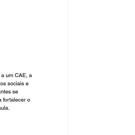
s a um CAE, a 
os sociais e 
antes se 
 fortalecer o 
ula.