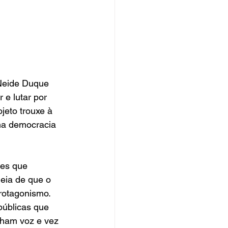
 Neide Duque 
e lutar por 
jeto trouxe à 
ma democracia 
tes que 
eia de que o 
protagonismo.
públicas que 
nham voz e vez 