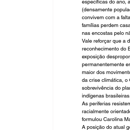
específicas do ano, 
(densamente populac
convivem com a falt
famílias perdem casa
nas encostas pelo n
Vale reforçar que a 
reconhecimento do Es
exposição despropor
permanentemente em
maior dos movimento
da crise climática, 
sobrevivência do pla
indígenas brasileiras
As periferias resist
racialmente orientad
formulou Carolina Ma
A posição do atual 