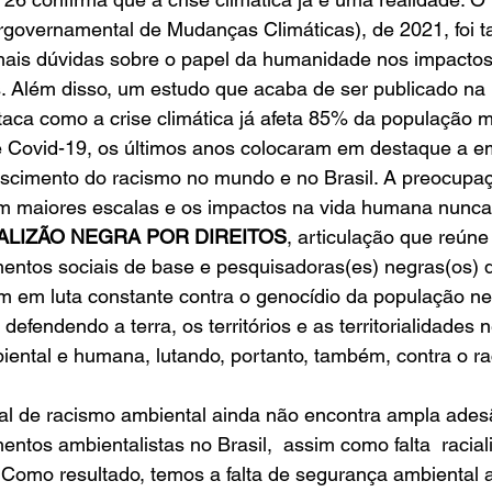
rgovernamental de Mudanças Climáticas), de 2021, foi ta
mais dúvidas sobre o papel da humanidade nos impactos
 Além disso, um estudo que acaba de ser publicado na r
aca como a crise climática já afeta 85% da população m
 Covid-19, os últimos anos colocaram em destaque a e
descimento do racismo no mundo e no Brasil. A preocupa
em maiores escalas e os impactos na vida humana nunca
ALIZÃO NEGRA POR DIREITOS
, articulação que reúne
entos sociais de base e pesquisadoras(es) negras(os) d
 em luta constante contra o genocídio da população neg
defendendo a terra, os territórios e as territorialidades
iental e humana, lutando, portanto, também, contra o r
l de racismo ambiental ainda não encontra ampla adesã
tos ambientalistas no Brasil,  assim como falta  racializ
 Como resultado, temos a falta de segurança ambiental ao