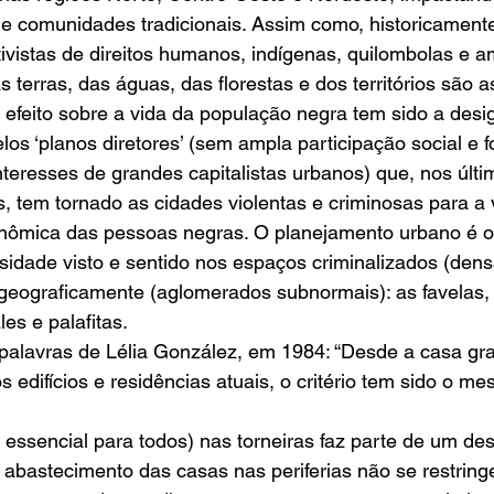
s e comunidades tradicionais. Assim como, historicamente
ivistas de direitos humanos, indígenas, quilombolas e am
s terras, das águas, das florestas e dos territórios são 
efeito sobre a vida da população negra tem sido a desi
os ‘planos diretores’ (sem ampla participação social e 
interesses de grandes capitalistas urbanos) que, nos últ
, tem tornado as cidades violentas e criminosas para a 
conômica das pessoas negras. O planejamento urbano é o
sidade visto e sentido nos espaços criminalizados (den
geograficamente (aglomerados subnormais): as favelas, p
es e palafitas.
alavras de Lélia González, em 1984: “Desde a casa gr
 edifícios e residências atuais, o critério tem sido o me
 essencial para todos) nas torneiras faz parte de um desa
o abastecimento das casas nas periferias não se restrin