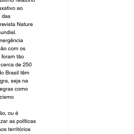
xativo ao 
 das 
evista Nature 
undial.
mergência 
ção com os 
 foram tão 
 cerca de 250 
o Brasil têm 
ra, seja na 
 negras como 
acismo 
o, ou é 
ar as políticas 
s territórios 