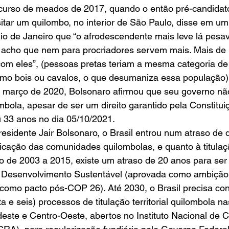
scurso de meados de 2017, quando o então pré-candidat
sitar um quilombo, no interior de São Paulo, disse em um
o de Janeiro que “o afrodescendente mais leve lá pesav
acho que nem para procriadores servem mais. Mais de R
 com eles”, (pessoas pretas teriam a mesma categoria d
mo bois ou cavalos, o que desumaniza essa população)
em março de 2020, Bolsonaro afirmou que seu governo nã
bola, apesar de ser um direito garantido pela Constitui
 33 anos no dia 05/10/2021.
sidente Jair Bolsonaro, o Brasil entrou num atraso de 
ificação das comunidades quilombolas, e quanto à titulaç
do de 2003 a 2015, existe um atraso de 20 anos para ser
 Desenvolvimento Sustentável (aprovada como ambição 
 como pacto pós-COP 26). Até 2030, o Brasil precisa conc
a e seis) processos de titulação territorial quilombola na
este e Centro-Oeste, abertos no Instituto Nacional de C