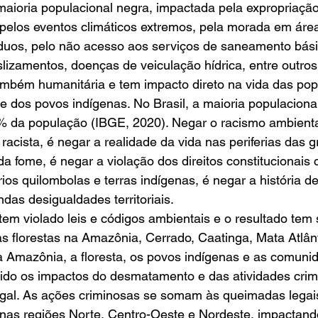
maioria populacional negra, impactada pela expropriação
, pelos eventos climáticos extremos, pela morada em área
íduos, pelo não acesso aos serviços de saneamento bási
lizamentos, doenças de veiculação hídrica, entre outros
também humanitária e tem impacto direto na vida das po
e dos povos indígenas. No Brasil, a maioria populaciona
6% da população (IBGE, 2020). Negar o racismo ambienta
 racista, é negar a realidade da vida nas periferias das 
a fome, é negar a violação dos direitos constitucionais 
rios quilombolas e terras indígenas, é negar a história d
das desigualdades territoriais.
tem violado leis e códigos ambientais e o resultado tem
 florestas na Amazônia, Cerrado, Caatinga, Mata Atlânt
a Amazônia, a floresta, os povos indígenas e as comuni
rido os impactos do desmatamento e das atividades crim
egal. As ações criminosas se somam às queimadas legais
 nas regiões Norte, Centro-Oeste e Nordeste, impactand