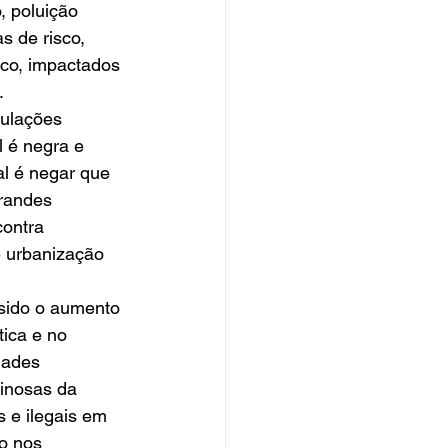
, poluição 
s de risco, 
co, impactados 
.
pulações 
l é negra e 
l é negar que 
grandes 
contra 
e urbanização 
 sido o aumento 
ica e no 
dades 
inosas da 
 e ilegais em 
o nos 