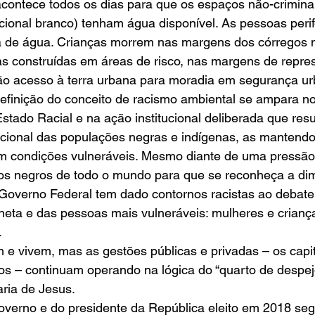
acontece todos os dias para que os espaços não-crimina
ional branco) tenham água disponível. As pessoas perif
a de água. Crianças morrem nas margens dos córregos 
s construídas em áreas de risco, nas margens de repres
ão acesso à terra urbana para moradia em segurança ur
definição do conceito de racismo ambiental se ampara no
tado Racial e na ação institucional deliberada que resu
cional das populações negras e indígenas, as mantendo
 condições vulneráveis. Mesmo diante de uma pressão
s negros de todo o mundo para que se reconheça a dim
o Governo Federal tem dado contornos racistas ao debate
neta e das pessoas mais vulneráveis: mulheres e crianç
.
em e vivem, mas as gestões públicas e privadas – os capit
os – continuam operando na lógica do “quarto de despej
ria de Jesus.
governo e do presidente da República eleito em 2018 se