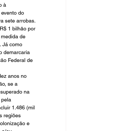
o à 
 evento do 
a sete arrobas. 
$ 1 bilhão por 
e medida de 
. Já como 
o demarcaria 
ção Federal de 
dez anos no 
ão, se a 
 superado na 
pela 
luir 1.486 (mil 
s regiões 
olonização e 