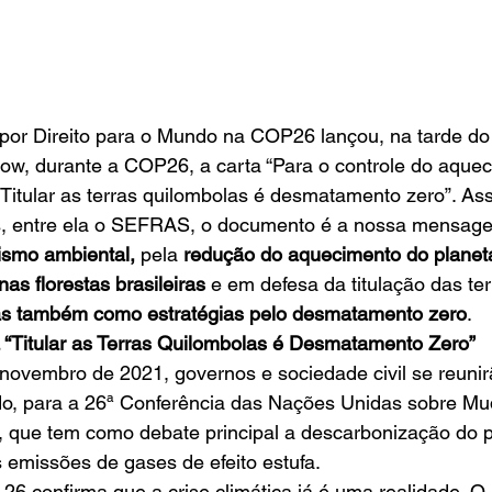
por Direito para o Mundo na COP26 lançou, na tarde do 
w, durante a COP26, a carta “Para o controle do aqueci
Titular as terras quilombolas é desmatamento zero”. As
s, entre ela o SEFRAS, o documento é a nossa mensag
ismo ambiental,
 pela 
redução do aquecimento do planet
s florestas brasileiras
 e em defesa da titulação das ter
olas também como estratégias pelo desmatamento zero
.
a “Titular as Terras Quilombolas é Desmatamento Zero”
e novembro de 2021, governos e sociedade civil se reuni
o, para a 26ª Conferência das Nações Unidas sobre M
, que tem como debate principal a descarbonização do p
 emissões de gases de efeito estufa.
26 confirma que a crise climática já é uma realidade. O ú