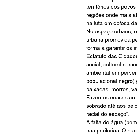
territórios dos povo
regiões onde mais at
na luta em defesa da
No espaço urbano, o 
urbana promovida pel
forma a garantir os 
Estatuto das Cidades
social, cultural e e
ambiental em perver
populacional negro) 
baixadas, morros, val
Fazemos nossas as p
sobrado até aos belos
racial do espaço”.
A falta de água (bem
nas periferias. O nã