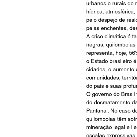
urbanos e rurais de 
hídrica, atmosférica
pelo despejo de res
pelas enchentes, des
A crise climática é 
negras, quilombolas 
representa, hoje, 5
o Estado brasileiro é
cidades, o aumento d
comunidades, territó
do país e suas profun
O governo do Brasil 
do desmatamento das
Pantanal. No caso d
quilombolas têm sof
mineração legal e il
escalas expressivas