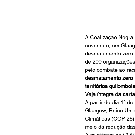
A Coalização Negra 
novembro, em Glasgo
desmatamento zero. 
de 200 organizaçõe
pelo combate ao 
rac
desmatamento zero na
territórios quilomb
Veja íntegra da cart
A partir do dia 1º d
Glasgow, Reino Unid
Climáticas (COP 26)
meio da redução das
A existência da COP 