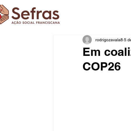
rodrigozavala8
5 d
Em coali
COP26