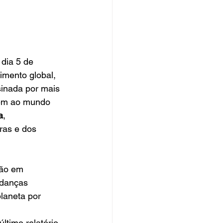
dia 5 de 
mento global, 
sinada por mais 
em ao mundo 
a
, 
ras e dos 
rão em 
udanças 
laneta por 
ltimo relatório 