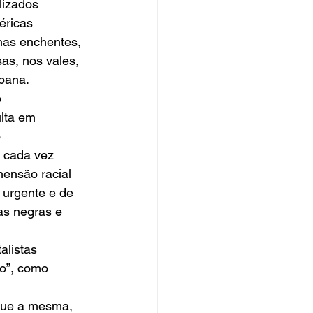
lizados 
éricas 
nas enchentes, 
as, nos vales, 
bana.
 
lta em 
 
 cada vez 
ensão racial 
 urgente e de 
as negras e 
alistas 
o”, como 
gue a mesma, 