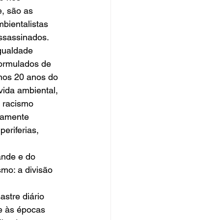
, são as 
bientalistas 
assassinados.
gualdade 
formulados de 
imos 20 anos do 
vida ambiental, 
 racismo 
samente 
eriferias, 
ande e do 
smo: a divisão 
stre diário 
ge às épocas 