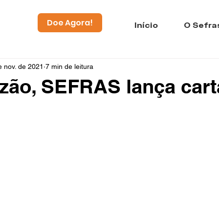
Doe Agora!
Início
O Sefra
e nov. de 2021
7 min de leitura
zão, SEFRAS lança cart