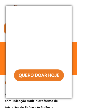
Doe Agora!
QUERO DOAR HOJE
QUEM SOMOS
Não quero ajudar
A
Revista Casa Comum
é um projeto de
comunicação multiplataforma de
iniciativa do
Sefras - Ação Social