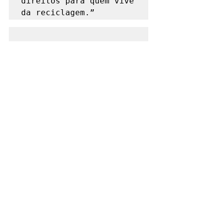
direitos para quem vive 
da reciclagem.”
Notícias
Formação e Conhecimento