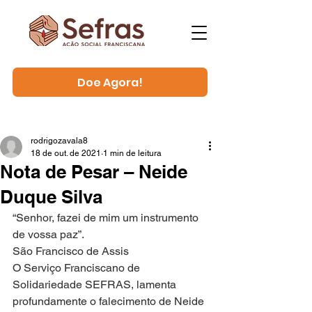
Doe Agora!
rodrigozavala8
18 de out. de 2021
1 min de leitura
Nota de Pesar – Neide
Duque Silva
“Senhor, fazei de mim um instrumento 
de vossa paz”.
São Francisco de Assis
O Serviço Franciscano de 
Solidariedade SEFRAS, lamenta 
profundamente o falecimento de Neide 