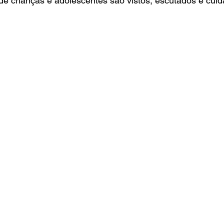
de crianças e adolescentes são vistos, escutados e cui