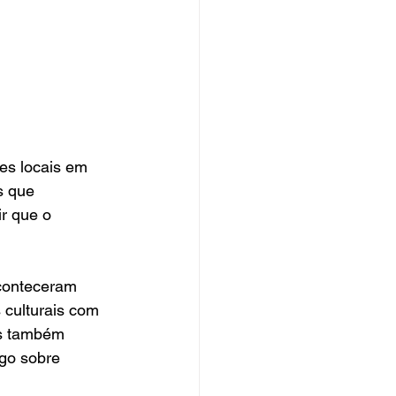
es locais em 
s que 
r que o 
conteceram 
 culturais com 
os também 
go sobre 