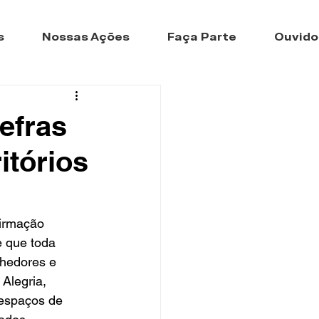
s
Nossas Ações
Faça Parte
Ouvido
efras
itórios
firmação 
e que toda 
lhedores e 
Alegria, 
 espaços de 