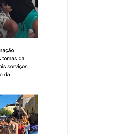
mação 
s temas da 
eis serviços 
e da 