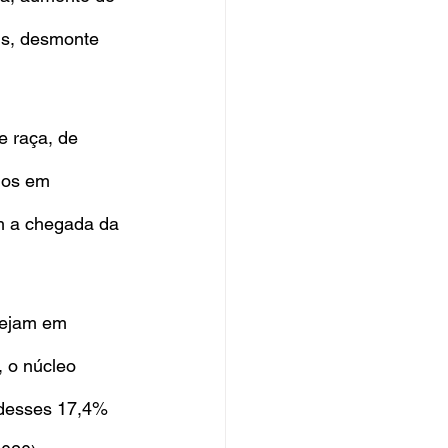
is, desmonte 
e raça, de 
uos em 
m a chegada da 
tejam em 
, o núcleo 
 desses 17,4% 