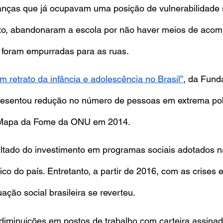
anças que já ocupavam uma posição de vulnerabilidade s
to, abandonaram a escola por não haver meios de acom
e foram empurradas para as ruas.
m retrato da infância e adolescência no Brasil”
, da Fund
presentou redução no número de pessoas em extrema po
 Mapa da Fome da ONU em 2014.
ultado do investimento em programas sociais adotados n
o do país. Entretanto, a partir de 2016, com as crises 
ação social brasileira se reverteu.
 diminuições em postos de trabalho com carteira assina