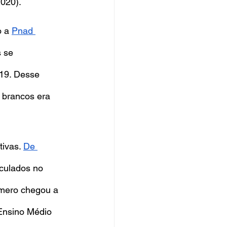
020).
o a
Pnad 
 se 
-19. Desse 
 brancos era 
ivas. 
De 
culados no 
mero chegou a 
 Ensino Médio 