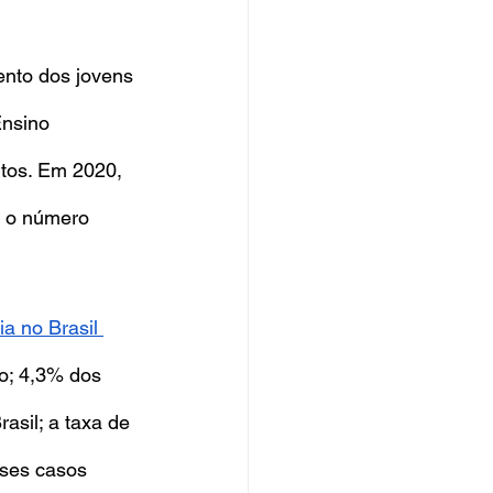
nto dos jovens 
Ensino 
tos. Em 2020, 
e o número 
a no Brasil 
o; 4,3% dos 
sil; a taxa de 
sses casos 