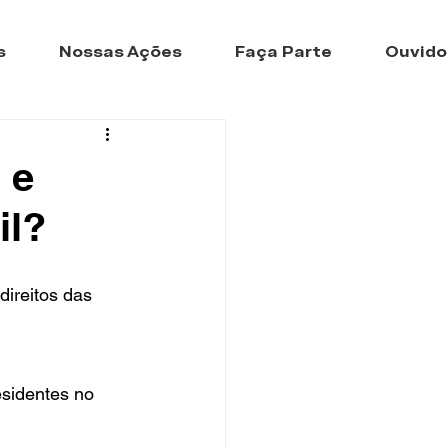
s
Nossas Ações
Faça Parte
Ouvido
 e
il?
ireitos das 
sidentes no 