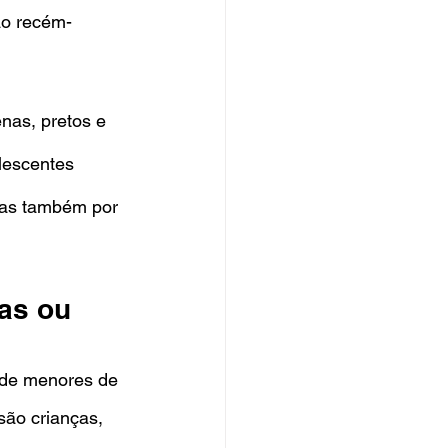
ao recém-
nas, pretos e 
lescentes 
mas também por 
as ou 
 de menores de 
são crianças, 