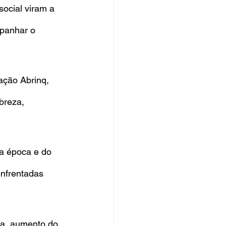
ocial viram a 
panhar o 
ação Abrinq, 
breza, 
a época e do 
enfrentadas 
da, aumento do 